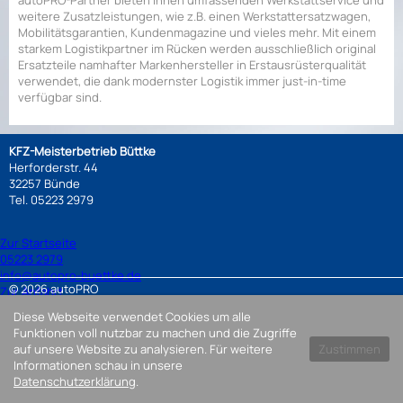
autoPRO-Partner bieten Ihnen umfassenden Werkstattservice und
weitere Zusatzleistungen, wie z.B. einen Werkstattersatzwagen,
Mobilitätsgarantien, Kundenmagazine und vieles mehr. Mit einem
starkem Logistikpartner im Rücken werden ausschließlich original
Ersatzteile namhafter Markenhersteller in Erstausrüsterqualität
verwendet, die dank modernster Logistik immer just-in-time
verfügbar sind.
KFZ-Meisterbetrieb Büttke
Herforderstr. 44
32257 Bünde
Tel.
05223 2979
Zur Startseite
05223 2979
info@autopro-buettke.de
© 2026 autoPRO
Zur Anfahrt
Diese Webseite verwendet Cookies um alle
Funktionen voll nutzbar zu machen und die Zugriffe
auf unsere Website zu analysieren. Für weitere
Zustimmen
Informationen schau in unsere
Datenschutzerklärung
.