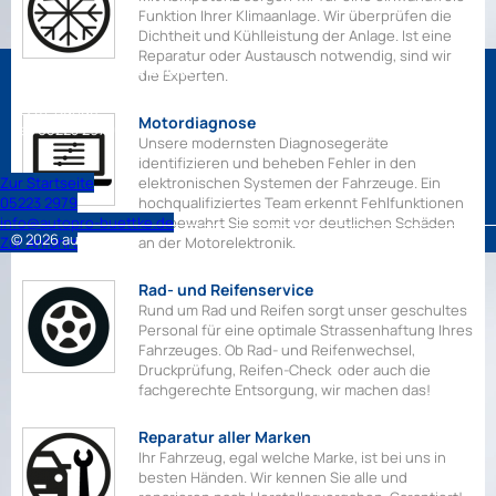
Funktion Ihrer Klimaanlage. Wir überprüfen die
Dichtheit und Kühlleistung der Anlage. Ist eine
Reparatur oder Austausch notwendig, sind wir
KFZ-Meisterbetrieb Büttke
die Experten.
Herforderstr. 44
32257 Bünde
Motordiagnose
Tel.
05223 2979
Unsere modernsten Diagnosegeräte
identifizieren und beheben Fehler in den
Zur Startseite
elektronischen Systemen der Fahrzeuge. Ein
05223 2979
hochqualifiziertes Team erkennt Fehlfunktionen
info@autopro-buettke.de
und bewahrt Sie somit vor deutlichen Schäden
© 2026 autoPRO
Zur Anfahrt
an der Motorelektronik.
Rad- und Reifenservice
Rund um Rad und Reifen sorgt unser geschultes
Personal für eine optimale Strassenhaftung Ihres
Fahrzeuges. Ob Rad- und Reifenwechsel,
Druckprüfung, Reifen-Check oder auch die
fachgerechte Entsorgung, wir machen das!
Reparatur aller Marken
Ihr Fahrzeug, egal welche Marke, ist bei uns in
besten Händen. Wir kennen Sie alle und