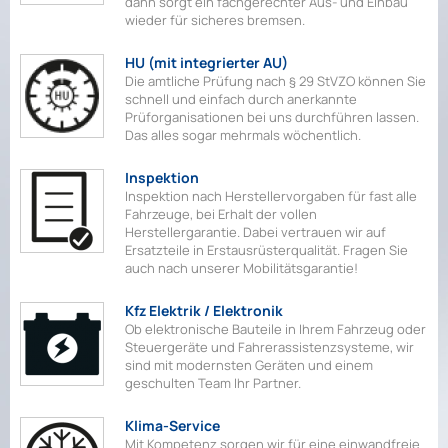
dann sorgt ein fachgerechter Aus- und Einbau
wieder für sicheres bremsen.
HU (mit integrierter AU)
Die amtliche Prüfung nach § 29 StVZO können Sie
schnell und einfach durch anerkannte
Prüforganisationen bei uns durchführen lassen.
Das alles sogar mehrmals wöchentlich.
Inspektion
Inspektion nach Herstellervorgaben für fast alle
Fahrzeuge, bei Erhalt der vollen
Herstellergarantie. Dabei vertrauen wir auf
Ersatzteile in Erstausrüsterqualität. Fragen Sie
auch nach unserer Mobilitätsgarantie!
Kfz Elektrik / Elektronik
Ob elektronische Bauteile in Ihrem Fahrzeug oder
Steuergeräte und Fahrerassistenzsysteme, wir
sind mit modernsten Geräten und einem
geschulten Team Ihr Partner.
Klima-Service
Mit Kompetenz sorgen wir für eine einwandfreie